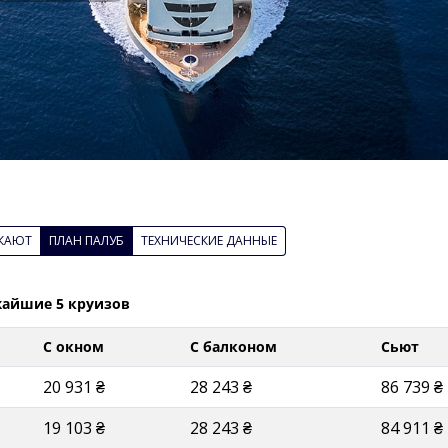
КАЮТ
ПЛАН ПАЛУБ
ТЕХНИЧЕСКИЕ ДАННЫЕ
жайшие 5 круизов
С окном
С балконом
Сьют
20 931 ₴
28 243 ₴
86 739 ₴
19 103 ₴
28 243 ₴
84 911 ₴