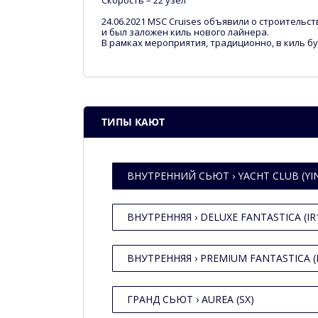
Скорость – 22 узел
24.06.2021 MSC Cruises объявили о строительст
и был заложен киль нового лайнера.
В рамках мероприятия, традиционно, в киль 
ТИПЫ КАЮТ
ВНУТРЕННИЙ СЬЮТ › YACHT CLUB (YI
ВНУТРЕННЯЯ › DELUXE FANTASTICA (IR
ВНУТРЕННЯЯ › PREMIUM FANTASTICA (I
ГРАНД СЬЮТ › AUREA (SX)