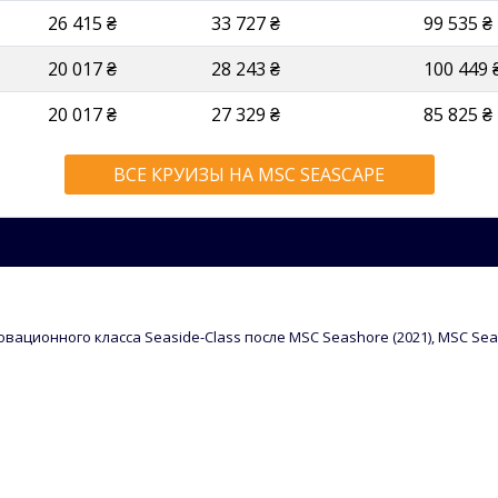
26 415 ₴
33 727 ₴
99 535 ₴
20 017 ₴
28 243 ₴
100 449 
20 017 ₴
27 329 ₴
85 825 ₴
ВСЕ КРУИЗЫ НА MSC SEASCAPE
ционного класса Seaside-Class после MSC Seashore (2021), MSC Seavi