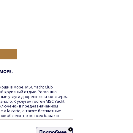
МОРЕ.
оши в море, MSC Yacht Club
ый круизный отдых. Роскошно
ные услуги дворецкого и консьержа
начало. К услугам гостей MSC Yacht
 включено» в предназначенном
 a la carte, а также бесплатные
но» абсолютно во всех барах и
вно пополняемом мини-баре. Кроме
tastica и Aurea включено:
Подробнее