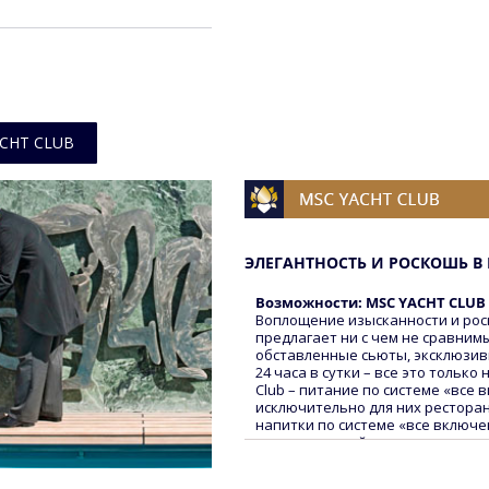
CHT CLUB
ЭЛЕГАНТНОСТЬ И РОСКОШЬ В 
Возможности: MSC YACHT CLUB
Воплощение изысканности и роск
предлагает ни с чем не сравним
обставленные сьюты, эксклюзив
24 часа в сутки – все это только 
Club – питание по системе «все
исключительно для них ресторане
напитки по системе «все включе
ресторанах лайнера и в ежедне
возможностей тарифов Bella, Fan