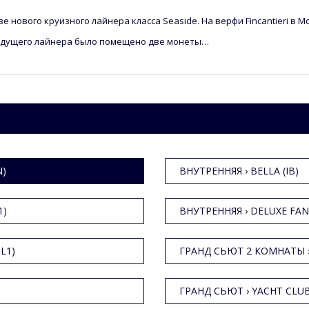
ве нового круизного лайнера класса Seaside. На верфи Fincantieri в 
будущего лайнера было помещено две монеты…
N)
ВНУТРЕННЯЯ › BELLA (IB)
1)
ВНУТРЕННЯЯ › DELUXE FANT
L1)
ГРАНД СЬЮТ 2 КОМНАТЫ ›
ГРАНД СЬЮТ › YACHT CLUB