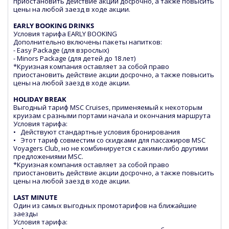
приостановить действие акции досрочно, а также повысить
цены на любой заезд в ходе акции.
EARLY BOOKING DRINKS
Условия тарифа EARLY BOOKING
Дополнительно включены пакеты напитков:
- Easy Package (для взрослых)
- Minors Package (для детей до 18 лет)
*Круизная компания оставляет за собой право
приостановить действие акции досрочно, а также повысить
цены на любой заезд в ходе акции.
HOLIDAY BREAK
Выгодный тариф MSC Cruises, применяемый к некоторым
круизам с разными портами начала и окончания маршрута
Условия тарифа:
• Действуют стандартные условия бронирования
• Этот тариф совместим со скидками для пассажиров MSC
Voyagers Club, но не комбинируется с какими-либо другими
предложениями MSC.
*Круизная компания оставляет за собой право
приостановить действие акции досрочно, а также повысить
цены на любой заезд в ходе акции.
LAST MINUTE
Один из самых выгодных промотарифов на ближайшие
заезды
Условия тарифа: