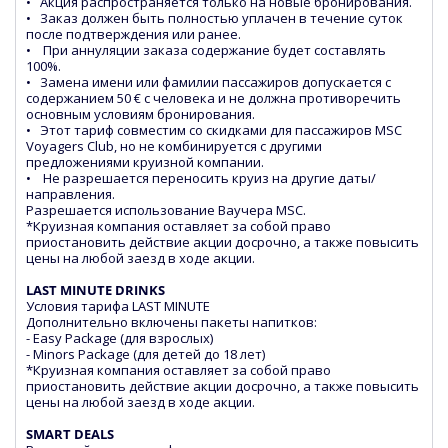
• Акция распространяется только на новые бронирования.
• Заказ должен быть полностью уплачен в течение суток
после подтверждения или ранее.
• При аннуляции заказа содержание будет составлять
100%.
• Замена имени или фамилии пассажиров допускается с
содержанием 50 € с человека и не должна противоречить
основным условиям бронирования.
• Этот тариф совместим со скидками для пассажиров MSC
Voyagers Club, но не комбинируется с другими
предложениями круизной компании.
• Не разрешается переносить круиз на другие даты/
направления.
Разрешается использование Ваучера MSC.
*Круизная компания оставляет за собой право
приостановить действие акции досрочно, а также повысить
цены на любой заезд в ходе акции.
LAST MINUTE DRINKS
Условия тарифа LAST MINUTE
Дополнительно включены пакеты напитков:
- Easy Package (для взрослых)
- Minors Package (для детей до 18 лет)
*Круизная компания оставляет за собой право
приостановить действие акции досрочно, а также повысить
цены на любой заезд в ходе акции.
SMART DEALS