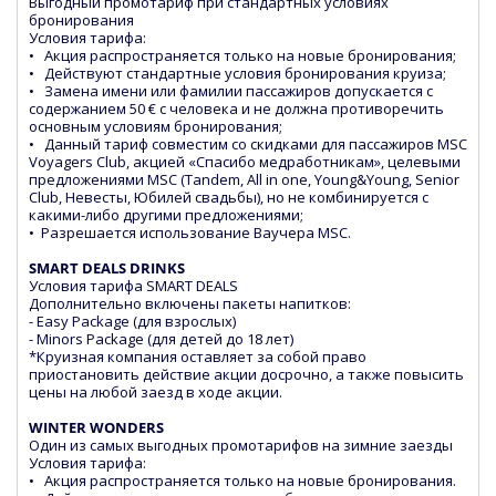
Выгодный промотариф при стандартных условиях
бронирования
Условия тарифа:
• Акция распространяется только на новые бронирования;
• Действуют стандартные условия бронирования круиза;
• Замена имени или фамилии пассажиров допускается с
содержанием 50 € с человека и не должна противоречить
основным условиям бронирования;
• Данный тариф совместим со скидками для пассажиров MSC
Voyagers Club, акцией «Спасибо медработникам», целевыми
предложениями MSC (Tandem, All in one, Young&Young, Senior
Club, Невесты, Юбилей свадьбы), но не комбинируется с
какими-либо другими предложениями;
• Разрешается использование Ваучера MSC.
SMART DEALS DRINKS
Условия тарифа SMART DEALS
Дополнительно включены пакеты напитков:
- Easy Package (для взрослых)
- Minors Package (для детей до 18 лет)
*Круизная компания оставляет за собой право
приостановить действие акции досрочно, а также повысить
цены на любой заезд в ходе акции.
WINTER WONDERS
Один из самых выгодных промотарифов на зимние заезды
Условия тарифа:
• Акция распространяется только на новые бронирования.