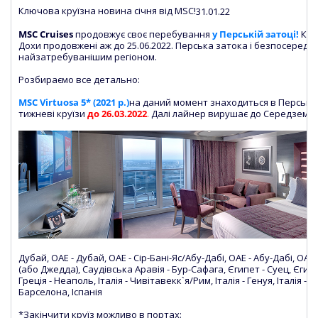
Ключова круїзна новина січня від MSC!
31.01.22
MSC Cruises
продовжує своє перебування
у Перській затоці!
Круї
Дохи продовжені аж до 25.06.2022. Перська затока і безпосередн
найзатребуванішим регіоном.
Розбираємо все детально:
MSC Virtuosa 5* (2021 р.)
на даний момент знаходиться в Перській 
тижневі круїзи
до 26.03.2022
.
Далі лайнер вирушає до Середземн
Дубай, ОАЕ - Дубай, ОАЕ - Сір-Бані-Яс/Абу-Дабі, ОАЕ - Абу-Дабі, ОА
(або Джедда), Саудівська Аравія - Бур-Сафага, Єгипет - Суец, Єгипет
Греція - Неаполь, Італія - Чивітавекк`я/Рим, Італія - Генуя, Італія -
Барселона, Іспанія
*Закінчити круїз можливо в портах: