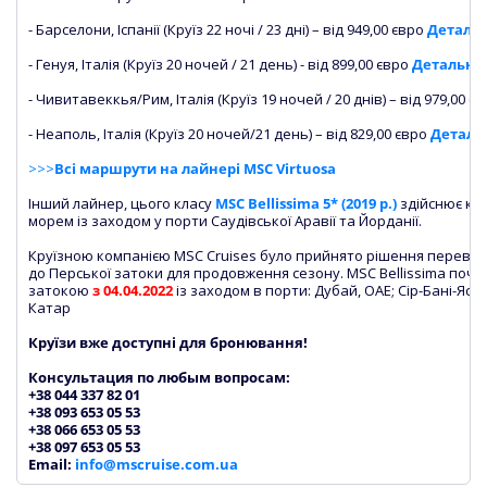
- Барселони, Іспанії (Круїз 22 ночі / 23 дні) – від 949,00 євро
Деталь
- Генуя, Італія (Круїз 20 ночей / 21 день) - від 899,00 євро
Детальні
- Чивитавеккья/Рим, Італія (Круїз 19 ночей / 20 днів) – від 979,00 є
- Неаполь, Італія (Круїз 20 ночей/21 день) – від 829,00 євро
Деталь
>>>
Всі маршрути на лайнері MSC Virtuosa
Інший лайнер, цього класу
MSC Bellissima 5* (2019 р.)
здійснює кру
морем із заходом у порти Саудівської Аравії та Йорданії.
Круїзною компанією MSC Cruises було прийнято рішення переве
до Перської затоки для продовження сезону. MSC Bellissima поч
затокою
з 04.04.2022
із заходом в порти: Дубай, ОАЕ; Сір-Бані-Яс, О
Катар
Круїзи вже доступні для бронювання!
Консультация по любым вопросам:
+38 044 337 82 01
+38 093 653 05 53
+38 066 653 05 53
+38 097 653 05 53
Email:
info@mscruise.com.ua