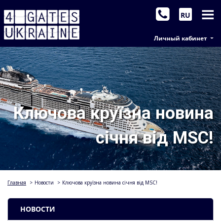
RU
Личный кабинет
Ключова круїзна новина
січня від MSC!
Главная
>
Новости
>
Ключова круїзна новина січня від MSC!
НОВОСТИ