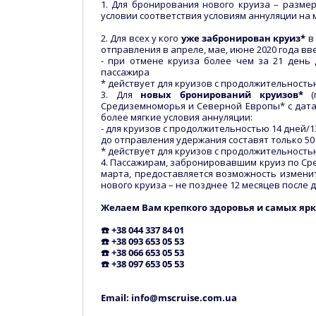
1. Для бронирования нового круиза – разме
условии соответствия условиям аннуляции на
2. Для всех у кого
уже забронирован круиз*
в
отправления в апреле, мае, июне 2020 года вв
- при отмене круиза более чем за 21 день 
пассажира
* действует для круизов с продолжительность
3. Для
новых бронирований круизов*
Средиземноморья и Северной Европы* с дата
более мягкие условия аннуляции:
- для круизов с продолжительностью 14 дней/1
до отправления удержания составят только 50
* действует для круизов с продолжительность
4. Пассажирам, забронировавшим круиз по Ср
марта, предоставляется возможность изменит
нового круиза – не позднее 12 месяцев после
Желаем Вам крепкого здоровья и самых яр
☎️ +38 044 337 84 01
☎️ +38 093 653 05 53
☎️ +38 066 653 05 53
☎️ +38 097 653 05 53
Email: info@mscruise.com.ua