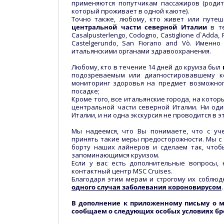
применяются попутчикам пассажиров (родите
который проживает в одной каюте).
Точно также, любому, кто живет или путеш
центральной части северной Италии
в те
Casalpusterlengo, Codogno, Castiglione d`Adda, F
Castelgerundo, San Fiorano and Vò. Именн
итальянскими органами здравоохранения.
Любому, кто в течение 14 дней до круиза был
подозреваемым или диагностировавшему к
мониторинг здоровья на предмет возможног
посадке;
Кроме того, все итальянские города, на кот
центральной части северной Италии. Ни од
Италии, и ни одна экскурсия не проводится в э
Мы надеемся, что Вы понимаете, что с уч
принять такие меры предосторожности. Мы с
борту наших лайнеров и сделаем так, что
запоминающимся круизом.
Если у вас есть дополнительные вопросы, 
контактный центр MSC Cruises.
Благодаря этим мерам и строгому их соблю
одного случая заболевания короновирусом
.
В дополнение к приложенному письму о м
сообщаем о следующих особых условиях б