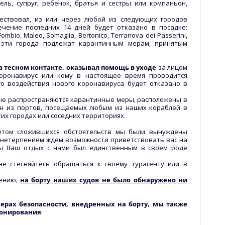
ль, супруг, ребенок, братья и сестры или компаньон,
ествовал, из или через любой из следующих городов
чение последних 14 дней будет отказано в посадке:
ombio, Maleo, Somaglia, Bertonico, Terranova dei Passerini,
о эти города подлежат карантинным мерам, принятым
в тесном контакте, оказывал помощь в уходе
за лицом
оронавирус или кому в настоящее время проводится
о воздействия нового коронавируса будет отказано в
орые распространяются карантинные меры, расположены в
ин из портов, посещаемых любым из наших кораблей в
тих городах или соседних территориях.
етом сложившихся обстоятельств мы были вынуждены
 нетерпением ждем возможности приветствовать вас на
бы Ваш отдых с нами был единственным в своем роде
не стесняйтесь обращаться к своему турагенту или в
дению,
на борту наших судов не было обнаружено ни
ерах безопасности, внедренных на борту, мы также
ронирования
: