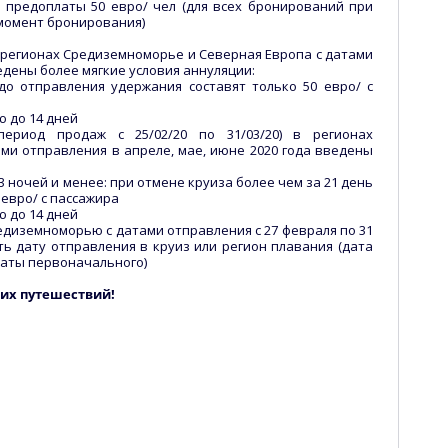
р предоплаты 50 евро/ чел (для всех бронирований при
 момент бронирования)
 регионах Средиземноморье и Северная Европа с датами
едены более мягкие условия аннуляции:
до отправления удержания составят только 50 евро/ с
ю до 14 дней
(период продаж с 25/02/20 по 31/03/20) в регионах
ми отправления в апреле, мае, июне 2020 года введены
3 ночей и менее: при отмене круиза более чем за 21 день
 евро/ с пассажира
ю до 14 дней
едиземноморью с датами отправления с 27 февраля по 31
ь дату отправления в круиз или регион плавания (дата
 даты первоначального)
ких путешествий!