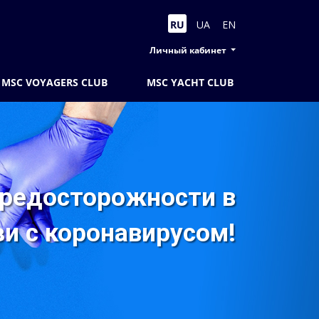
RU
UA
EN
Личный кабинет
MSC VOYAGERS CLUB
MSC YACHT CLUB
редосторожности в
зи с коронавирусом!