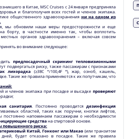
возникшего в Китае, MSC Cruises с 24 января предприняла
доровья и благополучия всех гостей и членов экипажа.
итике общественного здравоохранения
ни на одном из
.
С
ся, мы обновили наши меры предосторожности и еще
на борту, в частности именно так, чтобы воплотить
местных органов здравоохранения – включая совсем
 принять во внимание следующее:
водить
предпосадочный скрининг тепловизионными
гут подвергаться риску, также пассажирам с признаками
ак лихорадка
(≥38C °/100,4F °), жар, озноб, кашель,
ке. Такие же правила применяются к их попутчикам, что
аний:
тей и членов экипажа при посадке и высадке
проверяют
орадки;
ая санитария
. Постоянно проводится
дезинфекция
гиваемых областей, таких как поручни, кнопки лифтов,
ы постоянно напоминаем пассажирам о необходимости
фицирующие средства
на спиртовой основе.
ы повышенного риска:
атериковый Китай, Гонконг или Макао
(или транзитом
 дней, будет отказано в посадке. Такие же правила