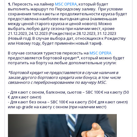
1.
Пересесть на лайнер
MSC OPERA
, который будет
выполнять маршрут по Персидскому заливу. При условии
сохранения типа каюты и продолжительности круиза будет
предоставлена наиболее выгодная цена (наименьшая
между ценой старого круиза и ценой нового). Можно
выбрать любую дату сезона при наличии мест, кроме
21.12.2023, 24.12.2023 (Рождество) и 28.12.2023, 31.12.2023
(Новый год). В случае выбора дат, относящихся к Рождеству
или Новому году, будет применён новый тариф.
В случае согласия туристов пересесть на
MSC OPERA
предоставляется бортовой кредит*, который можно будет
потратить на борту на любые дополнительные услуги:
*Бортовой кредит не предоставляется в случае наличия в
заказе другого бортового кредита или бонуса, в том числе
связанного с перебронированием по ваучеру MSC.
- Для кают с окном, балконом, сьютов – SBC 100 € на каюту (50
€ для кают сингл)
- Для кают без окна – SBC 100 € на каюту (50 € для кают сингл)
или up-grade на каюту с окном (при наличии мест)