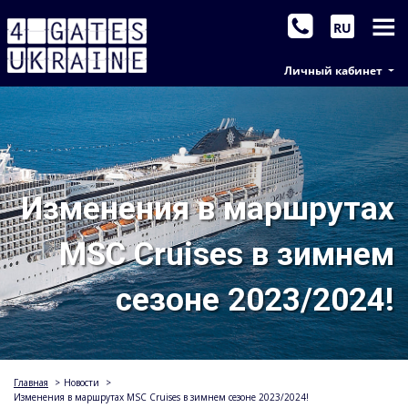
RU
Личный кабинет
Изменения в маршрутах
MSC Cruises в зимнем
сезоне 2023/2024!
Главная
>
Новости
>
Изменения в маршрутах MSC Cruises в зимнем сезоне 2023/2024!