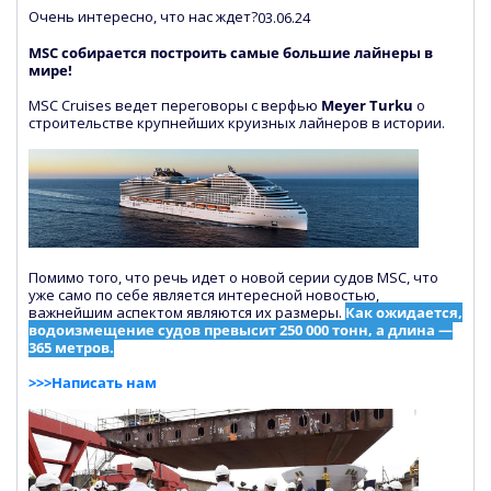
Очень интересно, что нас ждет?
03.06.24
MSC собирается построить самые большие лайнеры в
мире!
MSC Cruises ведет переговоры с верфью
Meyer Turku
о
строительстве крупнейших круизных лайнеров в истории.
Помимо того, что речь идет о новой серии судов MSC, что
уже само по себе является интересной новостью,
важнейшим аспектом являются их размеры.
Как ожидается,
водоизмещение судов превысит 250 000 тонн, а длина —
365 метров.
>>>Написать нам