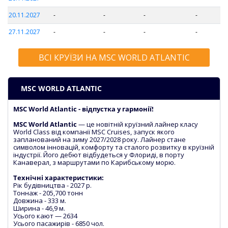
20.11.2027
-
-
-
-
27.11.2027
-
-
-
-
ВСІ КРУЇЗИ НА MSC WORLD ATLANTIC
MSC WORLD ATLANTIC
MSC World Atlantic - відпустка у гармонії!
MSC World Atlantic
— це новітній круїзний лайнер класу
World Class від компанії MSC Cruises, запуск якого
запланований на зиму 2027/2028 року. Лайнер стане
символом інновацій, комфорту та сталого розвитку в круїзній
індустрії. Його дебют відбудеться у Флориді, в порту
Канаверал, з маршрутами по Карибському морю.
Технічні характеристики:
Рік будівництва - 2027 р.
Тоннаж - 205,700 тонн
Довжина - 333 м.
Ширина - 46,9 м.
Усього кают — 2634
Усього пасажирів - 6850 чол.