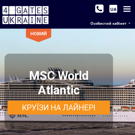
UA
Особистий кабінет
НОВИЙ
MSC World
Atlantic
КРУЇЗИ НА ЛАЙНЕРІ