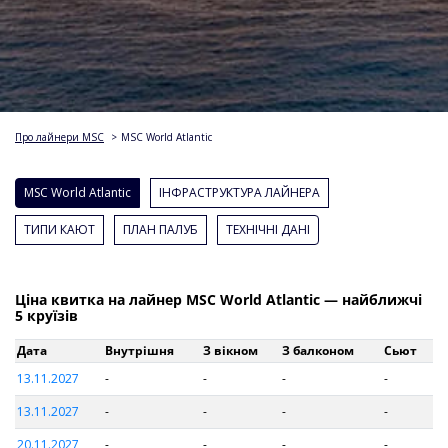
Про лайнери MSC
>
MSC World Atlantic
MSC World Atlantic
ІНФРАСТРУКТУРА ЛАЙНЕРА
ТИПИ КАЮТ
ПЛАН ПАЛУБ
ТЕХНІЧНІ ДАНІ
Ціна квитка на лайнер MSC World Atlantic — найближчі
5 круїзів
Дата
Внутрішня
З вікном
З балконом
Сьют
13.11.2027
-
-
-
-
13.11.2027
-
-
-
-
20.11.2027
-
-
-
-