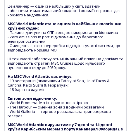
Цей лайнер — один із найбільших у світі, здатний
забезпечити максимальний комфорт і розмаїття розваг для
кожного мандрівника.
MSC World Atlantic стане одним із найбільш екологічних
круїзних суден:
- Паливо: двигуни на СПГ з опцією використання біопалива
- Zero emissions in port: підключення до берегового
електропостачання
- Очищення стоків і переробка відходів: сучасні системи, що
відповідають нормам IMO
Ці технології забезпечують мінімальний вплив на довкілля та
відповідають стратегії MSC Cruises щодо нульового
вуглецевого сліду до 2050 року.
На MSC World Atlantic вас очікує:
- 19 ресторанів (включаючи Eataly at Sea, Hola! Tacos &
Cantina, Kaito Sushi & Teppanyaki)
- 18 барів та лаунжів
Світові зони відпочинку:
- World Promenade з інтерактивною гіркою
- The Harbour — сімейна зона з водними розвагами
- World Galleria — торгово-розважальна триповерхова
галерея
MSC World Atlantic вирушатиме у 7-денні та 14-денні
круїзи Карибським морем з порту Канаверал (Флорида), з