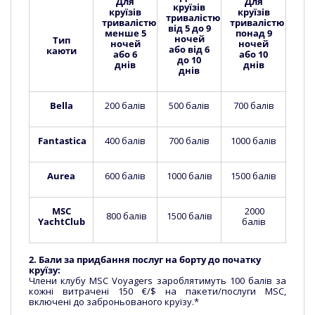
Для
Для
круїзів
круїзів
круїзів
тривалістю
тривалістю
тривалістю
від 5 до 9
менше 5
понад 9
ночей
Тип
ночей
ночей
або від 6
каюти
або 6
або 10
до 10
днів
днів
днів
Bella
200 балів
500 балів
700 балів
Fantastica
400 балів
700 балів
1000 балів
Aurea
600 балів
1000 балів
1500 балів
MSC
2000
800 балів
1500 балів
YachtClub
балів
2. Бали за придбання послуг на борту до початку
круїзу:
Члени клубу MSC Voyagers зароблятимуть 100 балів за
кожні витрачені 150 €/$ на пакети/послуги MSC,
включені до заброньованого круїзу.*