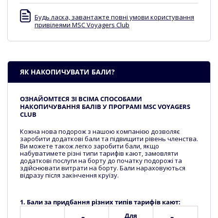
Будь ласка, завантажте повні умови користування
привілеями MSC Voyagers Club
ЯК НАКОПИЧУВАТИ БАЛИ?
ОЗНАЙОМТЕСЯ ЗІ ВСІМА СПОСОБАМИ
НАКОПИЧУВАННЯ БАЛІВ У ПРОГРАМІ MSC VOYAGERS
CLUB
Кожна нова подорож з нашою компанією дозволяє
заробити додаткові бали та підвищити рівень членства.
Ви можете також легко заробити бали, якщо
набуватимете різні типи тарифів кают, замовляти
додаткові послуги на борту до початку подорожі та
здійснювати витрати на борту. Бали нараховуються
відразу після закінчення круїзу.
1. Бали за придбання різних типів тарифів кают:
Для