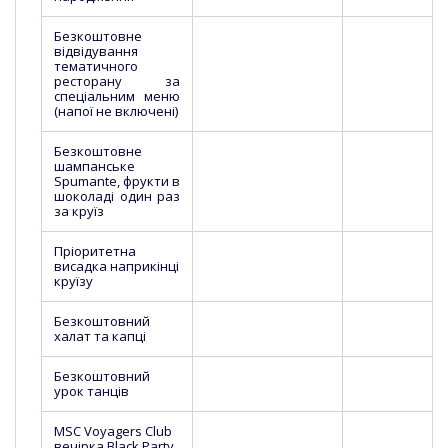
Безкоштовне
відвідування
тематичного
ресторану за
спеціальним меню
(напої не включені)
Безкоштовне
шампанське
Spumante, фрукти в
шоколаді один раз
за круїз
Пріоритетна
висадка наприкінці
круїзу
Безкоштовний
халат та капці
Безкоштовний
урок танців
MSC Voyagers Club
вечірка Black Party