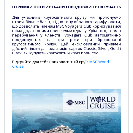
ОТРИМАЙ ПОТРІЙНІ БАЛИ І ПРОДОВЖИ СВОЮ УЧАСТЬ
Для учасників кругосвітнього круїзу ми пропонуємо
втричі більше балів, згідно типу обраного тарифу каюти,
що дозволить членам MSC Voyagers Club користуватися
всіма додатковими привілеями одразу! Крім того, термін
перебування у членстві Voyagers Club автоматично
продовжується на три роки при бронюванні
кругосвітнього круїзу. Цей ексклюзивний привілей
дійсний тільки для власників карток Classic, Silver, Gold і
Black, які купують кругосвітній круїз повністю.
Відкрийте для себя навколосвітній круїз
MSC World
Cruise!