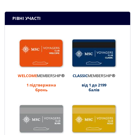
РІВНІ УЧАСТІ
WELCOME
MEMBERSHIP®
CLASSIC
MEMBERSHIP®
1 підтвержена
від 1 до 2199
бронь
балів