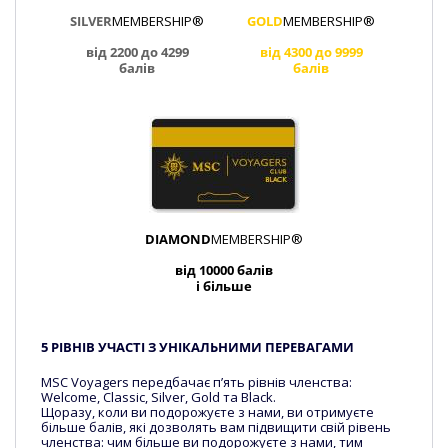
SILVER
MEMBERSHIP®
GOLD
MEMBERSHIP®
від 2200 до 4299
від 4300 до 9999
балів
балів
DIAMOND
MEMBERSHIP®
від 10000 балів
і більше
5 РІВНІВ УЧАСТІ З УНІКАЛЬНИМИ ПЕРЕВАГАМИ
MSC Voyagers передбачає п’ять рівнів членства:
Welcome, Classic, Silver, Gold та Black.
Щоразу, коли ви подорожуєте з нами, ви отримуєте
більше балів, які дозволять вам підвищити свій рівень
членства: чим більше ви подорожуєте з нами, тим