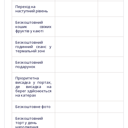
Перехід на
наступний рівень
Безкоштовний
кошик свіжих
фруктів у каюті
Безкоштовний
годинний сеанс у
термальній зоні
Безкоштовний
подарунок
Пріоритетна
висадка у портах,
де висадка на
берег здійснюється
на катерах
Безкоштовне фото
Безкоштовний
торт у день
народження