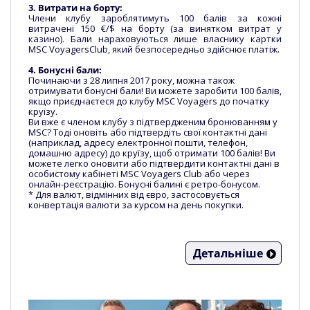
3. Витрати на борту:
Члени клубу зароблятимуть 100 балів за кожні
витрачені 150 €/$ на борту (за винятком витрат у
казино). Бали нараховуються лише власнику картки
MSC VoyagersClub, який безпосередньо здійснює платіж.
4. Бонусні бали:
Починаючи з 28 липня 2017 року, можна також
отримувати бонусні бали! Ви можете заробити 100 балів,
якщо приєднаєтеся до клубу MSC Voyagers до початку
круїзу.
Ви вже є членом клубу з підтвердженим бронюванням у
MSC? Тоді оновіть або підтвердіть свої контактні дані
(наприклад, адресу електронної пошти, телефон,
домашню адресу) до круїзу, щоб отримати 100 балів! Ви
можете легко оновити або підтвердити контактні дані в
особистому кабінеті MSC Voyagers Club або через
онлайн-реєстрацію. Бонусні балині є ретро-бонусом.
* Для валют, відмінних від євро, застосовується
конвертація валюти за курсом на день покупки.
Детальніше