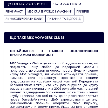
ЩО ТАКЕ MSC VOYAGERS CLUB
СТАТИ УЧАСНИКОМ
РІВНІ УЧАСТІ
MSC CRUISE WORLD І УЧАСНИКИ
ПРИВІЛЕЇ
ЯК НАКОПИЧУВАТИ БАЛИ?
ПИТАННЯ ТА ВІДПОВІДІ
ЩО ТАКЕ MSC VOYAGERS CLUB?
ОЗНАЙОМТЕСЯ З НАШОЮ ЕКСКЛЮЗИВНОЮ
ПРОГРАМОЮ ЛОЯЛЬНОСТІ
MSC Voyagers Club
– це наш спосіб віддячити гостям, які
поділяють нашу любов до подорожей морем і
пристрасть до відкриття чогось нового. Будучи членом
клубу MSC Voyagers, ви можете отримувати привілеї,
кількість яких продовжує зростати з новими
подорожами на кораблях нашої компанії. Передплата
безкоштовна! Кожен, хто хоч раз вирушав до круїзу
разом з нами починаючи з 2006 року або має на даний
момент підтверджене бронювання, може стати членом
клубу. Підписка для осіб віком до 18 років проводиться
через батьків/опікунів. Щоб зареєструвати дитину,
батько/опікун повинен оформити свою підписку,
використовуючи форму нижче. Якщо ви вже є членом