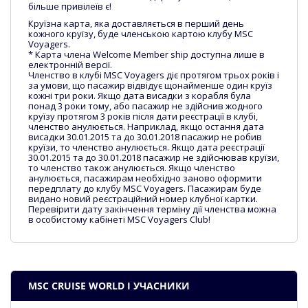
більше привілеїв є!
Круїзна карта, яка доставляється в перший день
кожного круїзу, буде членською картою клубу MSC
Voyagers.
* Карта члена Welcome Member ship доступна лише в
електронній версії.
Членство в клубі MSC Voyagers діє протягом трьох років і
за умови, що пасажир відвідує щонайменше один круїз
кожні три роки. Якщо дата висадки з корабля була
понад 3 роки тому, або пасажир не здійснив жодного
круїзу протягом 3 років після дати реєстрації в клубі,
членство анулюється. Наприклад, якщо остання дата
висадки 30.01.2015 та до 30.01.2018 пасажир не робив
круїзи, то членство анулюється. Якщо дата реєстрації
30.01.2015 та до 30.01.2018 пасажир не здійснював круїзи,
то членство також анулюється. Якщо членство
анулюється, пасажирам необхідно заново оформити
передплату до клубу MSC Voyagers. Пасажирам буде
видано новий реєстраційний номер клубної картки.
Перевірити дату закінчення терміну дії членства можна
в особистому кабінеті MSC Voyagers Club!
MSC CRUISE WORLD І УЧАСНИКИ