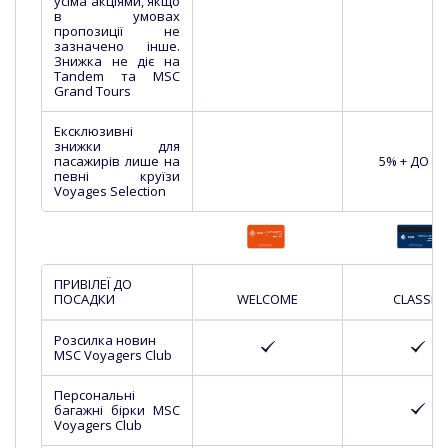
усіма акціями, якщо
в умовах
пропозиції не
зазначено інше.
Знижка не діє на
Tandem та MSC
Grand Tours
Ексклюзивні
знижки для
пасажирів лише на
5% + ДО 1
певні круїзи
Voyages Selection
ПРИВІЛЕЇ ДО
ПОСАДКИ
WELCOME
CLASSIC
Розсилка новин
MSC Voyagers Club
Персональні
багажні бірки MSC
Voyagers Club