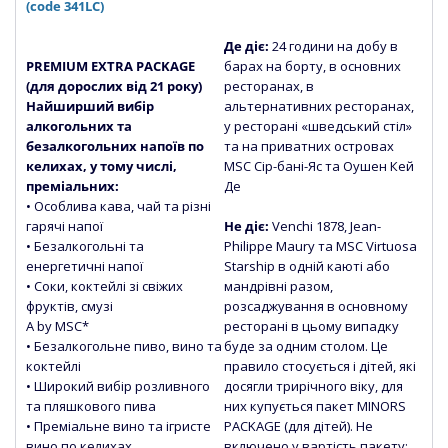
(code 341LC)
Де діє:
24 години на добу в
PREMIUM EXTRA PACKAGE
барах на борту, в основних
(для дорослих від 21 року)
ресторанах, в
Найширший вибір
альтернативних ресторанах,
алкогольних та
у ресторані «шведський стіл»
безалкогольних напоїв по
та на приватних островах
келихах, у тому числі,
MSC Сір-бані-Яс та Оушен Кей
преміальних:
Де
• Особлива кава, чай та різні
гарячі напої
Не діє:
Venchi 1878, Jean-
• Безалкогольні та
Philippe Maury та MSC Virtuosa
енергетичні напої
Starship в одній каюті або
• Соки, коктейлі зі свіжих
мандрівні разом,
фруктів, смузі
розсаджування в основному
A by MSC*
ресторані в цьому випадку
• Безалкогольне пиво, вино та
буде за одним столом. Це
коктейлі
правило стосується і дітей, які
• Широкий вибір розливного
досягли трирічного віку, для
та пляшкового пива
них купується пакет MINORS
• Преміальне вино та ігристе
PACKAGE (для дітей). Не
вино по келихах
включено у вартість пакету: