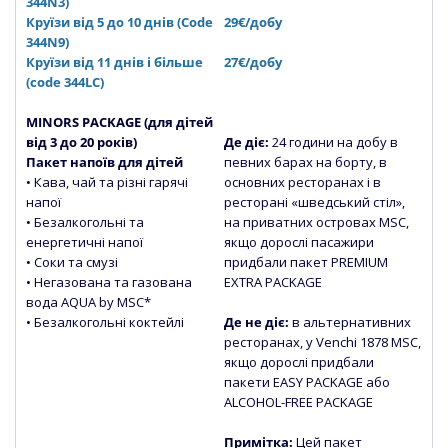
344N3)
Круїзи від 5 до 10 днів (Сode
29€/добу
344N9)
Круїзи від 11 днів і більше
27€/добу
(code 344LC)
MINORS PACKAGE (для дітей
від 3 до 20 років)
Де діє:
24 години на добу в
Пакет напоїв для дітей
певних барах на борту, в
• Кава, чай та різні гарячі
основних ресторанах і в
напої
ресторані «шведський стіл»,
• Безалкогольні та
на приватних островах MSC,
енергетичні напої
якщо дорослі пасажири
• Соки та смузі
придбали пакет PREMIUM
• Негазована та газована
EXTRA PACKAGE
вода
AQUA by MSC*
• Безалкогольні коктейлі
Де не діє:
в альтернативних
ресторанах, у Venchi 1878 MSC,
якщо дорослі придбали
пакети EASY PACKAGE або
ALCOHOL-FREE PACKAGE
Примітка:
Цей пакет