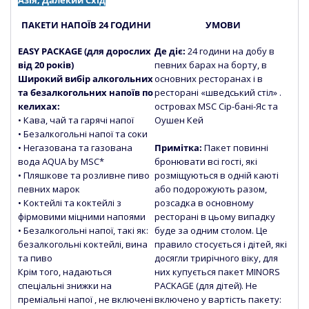
Азія, Далекий Схід
ПАКЕТИ НАПОЇВ 24 ГОДИНИ
УМОВИ
EASY PACKAGE (для дорослих
Де діє:
24 години на добу в
від 20 років)
певних барах на борту, в
Широкий вибір алкогольних
основних ресторанах і в
та безалкогольних напоїв по
ресторані «шведський стіл» .
келихах:
островах MSC Сір-бані-Яс та
• Кава, чай та гарячі напої
Оушен Кей
• Безалкогольні напої та соки
• Негазована та газована
Примітка:
Пакет повинні
вода
AQUA by MSC*
бронювати всі гості, які
• Пляшкове та розливне пиво
розміщуються в одній каюті
певних марок
або подорожують разом,
• Коктейлі та коктейлі з
розсадка в основному
фірмовими міцними напоями
ресторані в цьому випадку
• Безалкогольні напої, такі як:
буде за одним столом. Це
безалкогольні коктейлі, вина
правило стосується і дітей, які
та пиво
досягли трирічного віку, для
Крім того, надаються
них купується пакет MINORS
спеціальні знижки на
PACKAGE (для дітей). Не
преміальні напої , не включені
включено у вартість пакету: