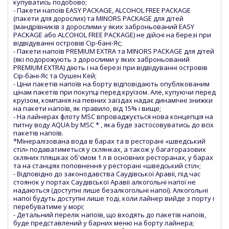
купуватись подобово;
- Пакети напоїв EASY PACKAGE, ALCOHOL FREE PACKAGE
(пакети для дорослих) та MINORS PACKAGE для дітей
(мандрівників з дорослими у яких заброньований EASY
PACKAGE або ALCOHOL FREE PACKAGE) не дійсні на березі при
відвідуванні островів Сір-бані-Яс;
- Пакети напоїв PREMIUM EXTRA та MINORS PACKAGE для дітей
(які подорожують з дорослими у яких заброньований
PREMIUM EXTRA) діють і на березі при відвідуванні островів
Сір-бані-Яс та Оушен Кей;
- Ціни пакетів напоїв на борту відповідають опублікованим
цінам пакетів при покупці перед круїзом. Але, купуючи перед
круїзом, компанія на певних заїздах надає динамічні знижки
на пакети напоїв, як правило, від 15% і вище;
- На лайнерах флоту MSC впроваджується нова концепція на
питну воду AQUA by MSC * , яка буде застосовуватись до всіх
пакетів напоїв.
*Мінералізована вода в барах та в ресторані «шведський
стіл» подаватиметься у склянках, а також у багаторазових
скляних пляшках об'ємом 1 л в основних ресторанах, у барах
та на станціях поповнення у ресторані «шведський стіл»;
- Відповідно до законодавства Саудівської Аравії, під час
стоянок у портах Саудівської Аравії алкогольні напої не
надаються (доступні лише безалкогольні напої). Алкогольні
напої будуть доступні лише тоді, коли лайнер вийде з порту і
перебуватиме у морі;
- Детальний перелік напоїв, що входять до пакетів напоїв,
буде представлений у барних меню на борту лайнера;