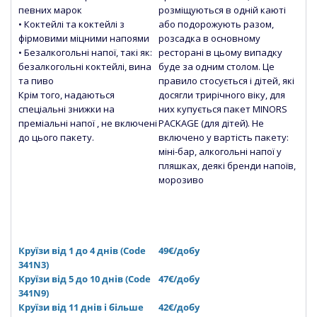
певних марок
розміщуються в одній каюті
• Коктейлі та коктейлі з
або подорожують разом,
фірмовими міцними напоями
розсадка в основному
• Безалкогольні напої, такі як:
ресторані в цьому випадку
безалкогольні коктейлі, вина
буде за одним столом. Це
та пиво
правило стосується і дітей, які
Крім того, надаються
досягли трирічного віку, для
спеціальні знижки на
них купується пакет MINORS
преміальні напої , не включені
PACKAGE (для дітей). Не
до цього пакету.
включено у вартість пакету:
міні-бар, алкогольні напої у
пляшках, деякі бренди напоїв,
морозиво
Круїзи від 1 до 4 днів (Сode
49€/добу
341N3)
Круїзи від 5 до 10 днів (Сode
47€/добу
341N9)
Круїзи від 11 днів і більше
42€/добу