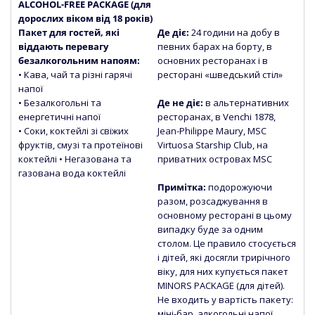
ALCOHOL-FREE PACKAGE (для
дорослих віком від 18 років)
Пакет для гостей, які
Де діє:
24 години на добу в
віддають перевагу
певних барах на борту, в
безалкогольним напоям:
основних ресторанах і в
• Кава, чай та різні гарячі
ресторані «шведський стіл»
напої
• Безалкогольні та
Де не діє:
в альтернативних
енергетичні напої
ресторанах, в Venchi 1878,
• Соки, коктейлі зі свіжих
Jean-Philippe Maury, MSC
фруктів, смузі та протеїнові
Virtuosa Starship Club, на
коктейлі • Негазована
та
приватних островах MSC
газована вода коктейлі
Примітка:
подорожуючи
разом, розсаджування в
основному ресторані в цьому
випадку буде за одним
столом. Це правило стосується
і дітей, які досягли трирічного
віку, для них купується пакет
MINORS PACKAGE (для дітей).
Не входить у вартість пакету:
міні-бар, алкогольні напої