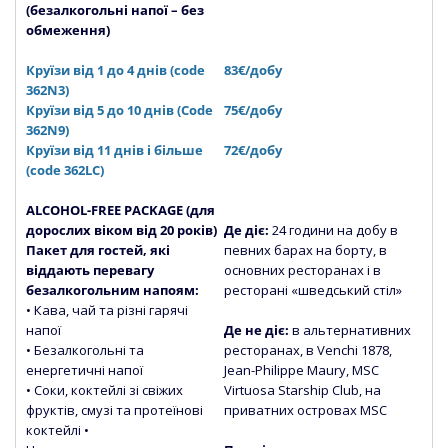
(безалкогольні напої – без
обмеження)
Круїзи від 1 до 4 днів (code
83€/добу
362N3)
Круїзи від 5 до 10 днів (Сode
75€/добу
362N9)
Круїзи від 11 днів і більше
72€/добу
(code 362LC)
ALCOHOL-FREE PACKAGE (для
дорослих віком від 20 років)
Де діє:
24 години на добу в
Пакет для гостей, які
певних барах на борту, в
віддають перевагу
основних ресторанах і в
безалкогольним напоям:
ресторані «шведський стіл»
• Кава, чай та різні гарячі
напої
Де не діє:
в альтернативних
• Безалкогольні та
ресторанах, в Venchi 1878,
енергетичні напої
Jean-Philippe Maury, MSC
• Соки, коктейлі зі свіжих
Virtuosa Starship Club, на
фруктів, смузі та протеїнові
приватних островах MSC
коктейлі •