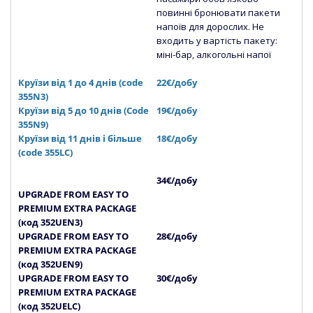
повинні бронювати пакети
напоїв для дорослих. Не
входить у вартість пакету:
міні-бар, алкогольні напої
Круїзи від 1 до 4 днів (code
22€/добу
355N3)
Круїзи від 5 до 10 днів (Сode
19€/добу
355N9)
Круїзи від 11 днів і більше
18€/добу
(code 355LC)
34€/добу
UPGRADE FROM EASY TO
PREMIUM EXTRA PACKAGE
(код 352UEN3)
UPGRADE FROM EASY TO
28€/добу
PREMIUM EXTRA PACKAGE
(код 352UEN9)
UPGRADE FROM EASY TO
30€/добу
PREMIUM EXTRA PACKAGE
(код 352UELC)