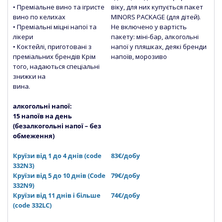
• Преміальне вино та ігристе
віку, для них купується пакет
вино по келихах
MINORS PACKAGE (для дітей).
• Преміальні міцні напої та
Не включено у вартість
лікери
пакету: міні-бар, алкогольні
• Коктейлі, приготовані з
напої у пляшках, деякі бренди
преміальних брендів Крім
напоїв, морозиво
того, надаються спеціальні
знижки на
вина.
алкогольні напої:
15 напоїв на день
(безалкогольні напої – без
обмеження)
Круїзи від 1 до 4 днів (code
83€/добу
332N3)
Круїзи від 5 до 10 днів (Сode
79€/добу
332N9)
Круїзи від 11 днів і більше
74€/добу
(code 332LC)