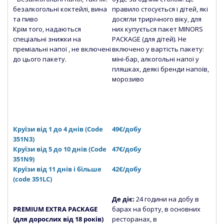
безалкогольні коктейлі, вина
правило стосується і дітей, які
та пиво
досягли трирічного віку, для
Крім того, надаються
них купується пакет MINORS
спеціальні знижки на
PACKAGE (для дітей). Не
преміальні напої , не включені
включено у вартість пакету:
до цього пакету.
міні-бар, алкогольні напої у
пляшках, деякі бренди напоїв,
морозиво
Круїзи від 1 до 4 днів (Сode
49€/добу
351N3)
Круїзи від 5 до 10 днів (Сode
47€/добу
351N9)
Круїзи від 11 днів і більше
42€/добу
(code 351LC)
Де діє:
24 години на добу в
PREMIUM EXTRA PACKAGE
барах на борту, в основних
(для дорослих від 18 років)
ресторанах, в