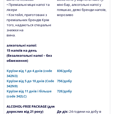
• Преміальні міцні напої та
міні-бар, алкогольні напої у
лікери
пляшках, деякі бренди напоїв,
• Коктейлі, приготовані з
морозиво
преміальних брендів Крім
того, надаються спеціальні
знижки на
вина.
алкогольні напої:
15 напоїв на день
(безалкогольні напої – без
обмеження)
Круїзи від 1 до 4 днів (code
83€/добу
342N3)
Круїзи від 5 до 10 днів (Сode
75€/добу
342N9)
Круїзи від 11 днів і більше
72€/добу
(code 342LC)
ALCOHOL-FREE PACKAGE (для
дорослих від 21 року)
Де діє:
24 години на добу в