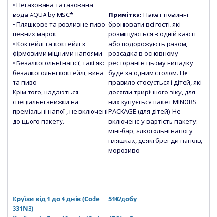
• Негазована та газована
вода
AQUA by MSC*
Примітка:
Пакет повинні
• Пляшкове та розливне пиво
бронювати всі гості, які
певних марок
розміщуються в одній каюті
• Коктейлі та коктейлі з
або подорожують разом,
фірмовими міцними напоями
розсадка в основному
• Безалкогольні напої, такі як:
ресторані в цьому випадку
безалкогольні коктейлі, вина
буде за одним столом. Це
та пиво
правило стосується і дітей, які
Крім того, надаються
досягли трирічного віку, для
спеціальні знижки на
них купується пакет MINORS
преміальні напої , не включені
PACKAGE (для дітей). Не
до цього пакету.
включено у вартість пакету:
міні-бар, алкогольні напої у
пляшках, деякі бренди напоїв,
морозиво
Круїзи від 1 до 4 днів (Сode
51€/добу
331N3)