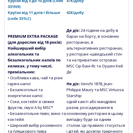
Круїзи від 5 до 10 днів (Сode
47€/добу
331N9)
Круїзи від 11 днів і більше
42€/добу
(code 331LC)
Де діє:
24 години на добу в
PREMIUM EXTRA PACKAGE
барах на борту, в основних
(для дорослих від 18 років)
ресторанах, в
Найширший вибір
альтернативних ресторанах,
алкогольних та
у ресторані «шведський стіл»
безалкогольних напоїв по
та на приватних островах
келихах, у тому числі,
MSC Сір-бані-Яс та Оушен Кей
преміальних:
Де
• Особлива кава, чай та різні
гарячі напої
Не діє:
Venchi 1878, Jean-
• Безалкогольні та
Philippe Maury та MSC Virtuosa
енергетичні напої
Starship
• Соки, коктейлі зі свіжих
одній каюті або мандрівні
фруктів, смузі
A by MSC*
разом, розсаджування в
• Безалкогольне пиво, вино та
основному ресторані в цьому
коктейлі
випадку буде за одним
• Широкий вибір розливного
столом. Це правило стосується
та пляшкового пива
і дітей, які досягли трирічного