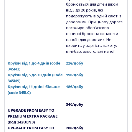
бронюється для дітей віком
від 3 до 20 років, які
подорожують в одній каюті з
дорослими. При цьому дорослі
пасажири обов'язково
повинні бронювати пакети
напоїв для дорослих. Не
входить у вартість пакету:
міні-бар, алкогольні напої
Круїзи від 1 до 4 днів (code
22€/добу
345N3)
Круїзи від 5 до 10 днів (Сode
19€/добу
345N9)
Круїзи від 11 днів і більше
18€/добу
(code 345LC)
34€/добу
UPGRADE FROM EASY TO
PREMIUM EXTRA PACKAGE
(код 342UEN3)
UPGRADE FROM EASY TO
28€/добу