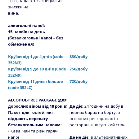
того, надаються спеціальні
знижки на
вина.
алкогольні напої:
15 напоїв на день
(безалкогольні напої – без
обмеження)
Круїзи від 1 до 4 днів (code
83€/добу
352N3)
Круїзи від 5 до 10 днів (Сode
75€/добу
352N9)
Круїзи від 11 днів і більше
72€/добу
(code 352LC)
ALCOHOL-FREE PACKAGE (для
дорослих віком від 18 років)
Де діє:
24 години на добу в
Пакет для гостей, які
певних барах на борту, в
віддають перевагу
основних ресторанах і в
безалкогольним напоям:
ресторані «шведський стіл»
• Кава, чай та різні гарячі
напої
Де не діє:
в альтернативних