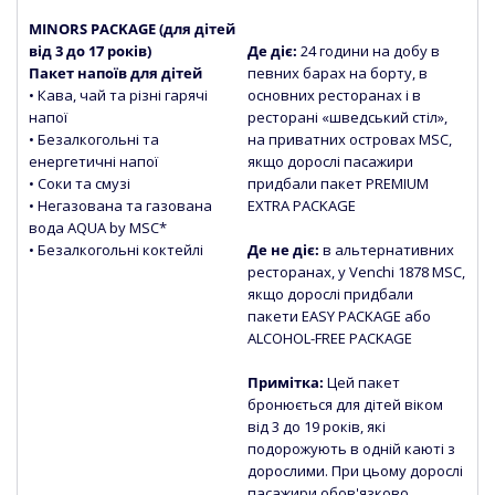
MINORS PACKAGE (для дітей
від 3 до 17 років)
Де діє:
24 години на добу в
Пакет напоїв для дітей
певних барах на борту, в
• Кава, чай та різні гарячі
основних ресторанах і в
напої
ресторані «шведський стіл»,
• Безалкогольні та
на приватних островах MSC,
енергетичні напої
якщо дорослі пасажири
• Соки та смузі
придбали пакет PREMIUM
• Негазована та газована
EXTRA PACKAGE
вода
AQUA by MSC*
• Безалкогольні коктейлі
Де не діє:
в альтернативних
ресторанах, у Venchi 1878 MSC,
якщо дорослі придбали
пакети EASY PACKAGE або
ALCOHOL-FREE PACKAGE
Примітка:
Цей пакет
бронюється для дітей віком
від 3 до 19 років, які
подорожують в одній каюті з
дорослими. При цьому дорослі
пасажири обов'язково