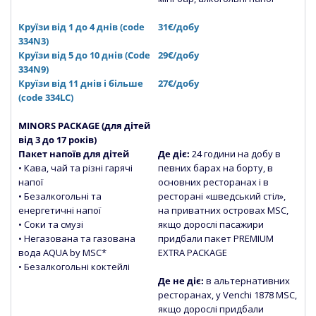
Круїзи від 1 до 4 днів (code
31€/добу
334N3)
Круїзи від 5 до 10 днів (Сode
29€/добу
334N9)
Круїзи від 11 днів і більше
27€/добу
(code 334LC)
MINORS PACKAGE (для дітей
від 3 до 17 років)
Пакет напоїв для дітей
Де діє:
24 години на добу в
• Кава, чай та різні гарячі
певних барах на борту, в
напої
основних ресторанах і в
• Безалкогольні та
ресторані «шведський стіл»,
енергетичні напої
на приватних островах MSC,
• Соки та смузі
якщо дорослі пасажири
• Негазована та газована
придбали пакет PREMIUM
вода
AQUA by MSC*
EXTRA PACKAGE
• Безалкогольні коктейлі
Де не діє:
в альтернативних
ресторанах, у Venchi 1878 MSC,
якщо дорослі придбали