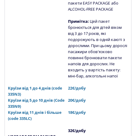
пакети EASY PACKAGE або
ALCOHOL-FREE PACKAGE
Примітка:
Цей пакет
бронюється для дітей віком
від 3 до 17 років, які
подорожують в одній каюті з
дорослими. При цьому дорослі
пасажири обов'язково
повинні бронювати пакети
напоїв для дорослих. Не
входить у вартість пакету:
міні-бар, алкогольні напої
Круїзи від 1 до 4 днів (code
22€/добу
335N3)
Круїзи від 5 до 10 днів (Сode
20€/добу
335N9)
Круїзи від 11 днів і більше
18€/добу
(code 335LC)
32€/добу