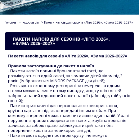
Головна
>
Інформація
>
Пакети напоїв для сезонів «Літо 2026», «Зима 2026–2027»
ПАКЕТИ НАПОЇВ ДЛЯ СЕЗОНІВ «ЛІТО 2026»,
«ЗИМА 2026–2027»
Пакети напоїв для сезонів «Літо 2026», «Зима 2026–2027»
Правила застосування до пакетів напоїв
- Пакети напоїв повинні бронювати всі гості, що
розміщуються в одній каюті, включаючи дітей віком від 3
років (їм бронюється MINORS PACKAGE для дітей);
- Розсадка в основному ресторані за вечерею за одним
столом можлива лише в тому випадку, якщо у всіх гостей
заброньований однаковий пакет напоїв (або відсутній у всіх
гостей);
- Пакети призначені для персонального використання,
круїзна карта не підлягає передачі іншим особам. При
кожному зверненні можна замовити лише один напій. У разі
порушення правил використання пакета, круїзна компанія
залишає за собою право заблокувати цей пакет без
повернення коштів за невикористані дні;
- Пакети діють щодня протягом круїзу і не можуть