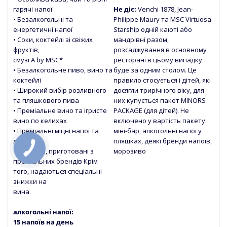
гарячі напої
Не діє:
Venchi 1878, Jean-
• Безалкогольні та
Philippe Maury та MSC Virtuosa
енергетичні напої
Starship одній каюті або
• Соки, коктейлі зі свіжих
мандрівні разом,
фруктів,
розсаджування в основному
смузі
A by MSC*
ресторані в цьому випадку
• Безалкогольне пиво, вино та
буде за одним столом. Це
коктейлі
правило стосується і дітей, які
• Широкий вибір розливного
досягли трирічного віку, для
та пляшкового пива
них купується пакет MINORS
• Преміальне вино та ігристе
PACKAGE (для дітей). Не
вино по келихах
включено у вартість пакету:
• Преміальні міцні напої та
міні-бар, алкогольні напої у
лікери
пляшках, деякі бренди напоїв,
• Коктейлі, приготовані з
морозиво
преміальних брендів Крім
того, надаються спеціальні
знижки на
вина.
алкогольні напої:
15 напоїв на день