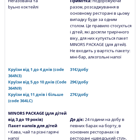
Негазована
та
Примітка:
подорожуючи
byьно коктейлі
разом, розсаджування в
основному ресторані в цьому
випадку буде за одним
столом. Це правило стосується
і дітей, які досягли трирічного
віку, для них купується пакет
MINORS PACKAGE (для дітей).
Не входить у вартість пакету:
міні-бар, алкогольні напої
Круїзи від 1 до 4 днів (code
31€/добу
364N3)
Круїзи від 5 до 10 днів (Сode
29€/добу
364N9)
Круїзи від 11 днів і більше
27€/добу
(code 364LC)
MINORS PACKAGE (для дітей
від 3 до 19 років)
Де діє:
24 години на добу в
Пакет напоїв для дітей
певних барах на борту, в
• Кава, чай та різні гарячі
основних ресторанах і в
напої
ресторані «шведський стіл»,