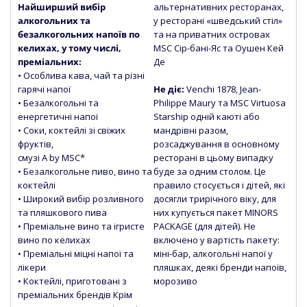
Найширший вибір
альтернативних ресторанах,
алкогольних та
у ресторані «шведський стіл»
безалкогольних напоїв по
та на приватних островах
келихах, у тому числі,
MSC Сір-бані-Яс та Оушен Кей
преміальних:
Де
• Особлива кава, чай та різні
гарячі напої
Не діє:
Venchi 1878, Jean-
• Безалкогольні та
Philippe Maury та MSC Virtuosa
енергетичні напої
Starship одній каюті або
• Соки, коктейлі зі свіжих
мандрівні разом,
фруктів,
розсаджування в основному
смузі
A by MSC*
ресторані в цьому випадку
• Безалкогольне пиво, вино та
буде за одним столом. Це
коктейлі
правило стосується і дітей, які
• Широкий вибір розливного
досягли трирічного віку, для
та пляшкового пива
них купується пакет MINORS
• Преміальне вино та ігристе
PACKAGE (для дітей). Не
вино по келихах
включено у вартість пакету:
• Преміальні міцні напої та
міні-бар, алкогольні напої у
лікери
пляшках, деякі бренди напоїв,
• Коктейлі, приготовані з
морозиво
преміальних брендів Крім