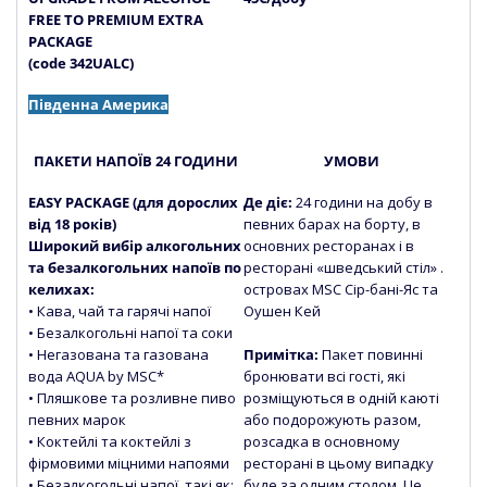
FREE TO PREMIUM EXTRA
PACKAGE
(code 342UALC)
Південна Америка
ПАКЕТИ НАПОЇВ 24 ГОДИНИ
УМОВИ
EASY PACKAGE (для дорослих
Де діє:
24 години на добу в
від 18 років)
певних барах на борту, в
Широкий вибір алкогольних
основних ресторанах і в
та безалкогольних напоїв по
ресторані «шведський стіл» .
келихах:
островах MSC Сір-бані-Яс та
• Кава, чай та гарячі напої
Оушен Кей
• Безалкогольні напої та соки
• Негазована та газована
Примітка:
Пакет повинні
вода
AQUA by MSC*
бронювати всі гості, які
• Пляшкове та розливне пиво
розміщуються в одній каюті
певних марок
або подорожують разом,
• Коктейлі та коктейлі з
розсадка в основному
фірмовими міцними напоями
ресторані в цьому випадку
• Безалкогольні напої, такі як:
буде за одним столом. Це