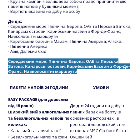
- Круїзна компанія залишає за собою право припинити дію
пакетів напоїв у будь-який момент;
- Вартість вказана на добу на особу
Де діє:
- Середземне море; Північна Європа; ОАЕ та Перська Затока;
Канарські острови; Карибський Басейн з Фор-Де-Франс,
Навколосвітні маршрути
- Карибський басейн з Майамі, Північна Америка, Аляска.
- Південна Америка
- Азія, Далекий Схід
Середземне море; Північна Європа; ОАЕ та Перська
Затока; Канарські острови; Карибський Басейн з Фор-Де-
Франс, Навколосвітні маршрути
ПАКЕТИ НАПОЇВ 24 ГОДИНИ
УМОВИ
EASY PACKAGE (для дорослих
від 18 років)
Де діє
: 24 години на добу в
Широкий вибір алкогольних
певних барах на борту, в
та безалкогольних напоїв по
основних ресторанах і в
келихах:
ресторані «шведський стіл» .
• Кава, чай та гарячі напої
островах MSC Сір-бані-Яс та
• Безалкогольні напої та соки
Оушен Кей