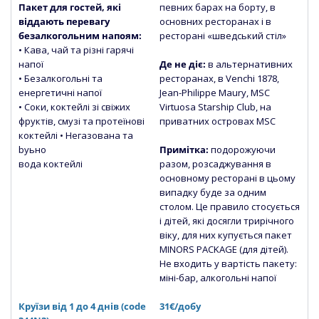
Пакет для гостей, які
певних барах на борту, в
віддають перевагу
основних ресторанах і в
безалкогольним напоям:
ресторані «шведський стіл»
• Кава, чай та різні гарячі
напої
Де не діє:
в альтернативних
• Безалкогольні та
ресторанах, в Venchi 1878,
енергетичні напої
Jean-Philippe Maury, MSC
• Соки, коктейлі зі свіжих
Virtuosa Starship Club, на
фруктів, смузі та протеїнові
приватних островах MSC
коктейлі • Негазована та
byьно
Примітка:
подорожуючи
вода коктейлі
разом, розсаджування в
основному ресторані в цьому
випадку буде за одним
столом. Це правило стосується
і дітей, які досягли трирічного
віку, для них купується пакет
MINORS PACKAGE (для дітей).
Не входить у вартість пакету:
міні-бар, алкогольні напої
Круїзи від 1 до 4 днів (code
31€/добу