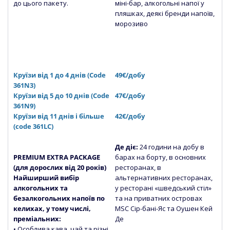
до цього пакету.
міні-бар, алкогольні напої у
пляшках, деякі бренди напоїв,
морозиво
Круїзи від 1 до 4 днів (Сode
49€/добу
361N3)
Круїзи від 5 до 10 днів (Сode
47€/добу
361N9)
Круїзи від 11 днів і більше
42€/добу
(code 361LC)
Де діє:
24 години на добу в
PREMIUM EXTRA PACKAGE
барах на борту, в основних
(для дорослих від 20 років)
ресторанах, в
Найширший вибір
альтернативних ресторанах,
алкогольних та
у ресторані «шведський стіл»
безалкогольних напоїв по
та на приватних островах
келихах, у тому числі,
MSC Сір-бані-Яс та Оушен Кей
преміальних:
Де
• Особлива кава, чай та різні