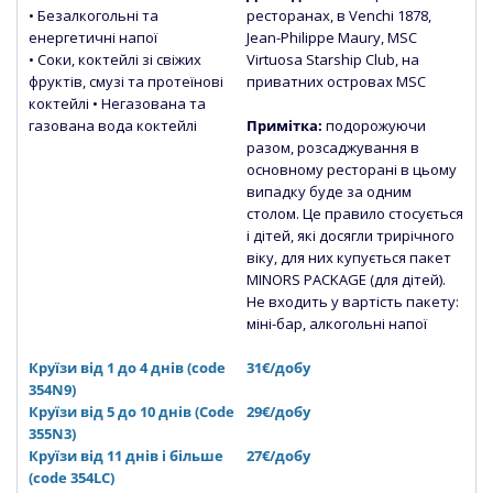
• Безалкогольні та
ресторанах, в Venchi 1878,
енергетичні напої
Jean-Philippe Maury, MSC
• Соки, коктейлі зі свіжих
Virtuosa Starship Club, на
фруктів, смузі та протеїнові
приватних островах MSC
коктейлі • Негазована
та
газована вода коктейлі
Примітка:
подорожуючи
разом, розсаджування в
основному ресторані в цьому
випадку буде за одним
столом. Це правило стосується
і дітей, які досягли трирічного
віку, для них купується пакет
MINORS PACKAGE (для дітей).
Не входить у вартість пакету:
міні-бар, алкогольні напої
Круїзи від 1 до 4 днів (code
31€/добу
354N9)
Круїзи від 5 до 10 днів (Сode
29€/добу
355N3)
Круїзи від 11 днів і більше
27€/добу
(code 354LC)