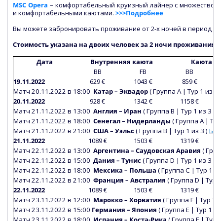
MSC Opera
– комфортабельный круизный лайнер с множеством
и комфортабельными каютами.
>>>Подробнее
Вы можете забронировать проживание от 2-х ночей в период
с 
Стоимость указана на двоих человек за 2 ночи проживания:
Дата
Внутренняя каюта
Каюта с
ВВ
FВ
ВВ
19.11.2022
629 €
1043 €
859 €
Матч 20.11.2022 в 18:00
Катар – Эквадор
(
Группа А
|
Тур 1 из 3 
20.11.2022
928 €
1342 €
1158 €
Матч 21.11.2022 в 13:00
Англия – Иран
(
Группа В
|
Тур 1 из 3 )
Б
Матч 21.11.2022 в 18:00
Сенегал – Нидерланды
(
Группа А
|
Тур
Матч 21.11.2022 в 21:00
США – Уэльс
(
Группа В
|
Тур 1 из 3 )
БИ
21.11.2022
1089 €
1503 €
1319 €
Матч 22.11.2022 в 13:00
Аргентина – Саудовская Аравия
(
Груп
Матч 22.11.2022 в 15:00
Дания – Тунис
(
Группа
D
|
Тур 1 из 3 )
Б
Матч 22.11.2022 в 18:00
Мексика – Польша
(
Группа С
|
Тур 1 из
Матч 22.11.2022 в 21:00
Франция – Австралия
(
Группа
D
|
Тур 1
22.11.2022
1089 €
1503 €
1319 €
Матч 23.11.2022 в 12:00
Марокко – Хорватия
(
Группа
F
|
Тур 1 и
Матч 23.11.2022 в 15:00
Германия
– Япония
(
Группа Е
|
Тур 1 из
Матч 23.11.2022 в 18:00
Испания – Коста-Рика
(
Группа Е
|
Тур 1