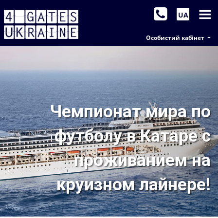
UA
Особистий кабінет
Чемпионат мира по
футболу в Катаре с
проживанием на
круизном лайнере!