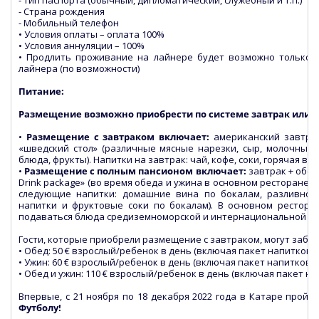
- Тип паспорта (обычный, дипломатический, служебный и т.п.)
- Страна рождения
- Мобильный телефон
• Условия оплаты – оплата 100%
• Условия аннуляции – 100%
• Продлить проживание на лайнере будет возможно только 
лайнера (по возможности)
Питание:
Размещение возможно приобрести по системе завтрак или 
•
Размещение с завтраком включает:
американский завтрак
«шведский стол» (различные мясные нарезки, сыр, молочные 
блюда, фрукты). Напитки на завтрак: чай, кофе, соки, горячая вод
•
Размещение с полным пансионом включает:
завтрак + обед 
Drink package» (во время обеда и ужина в основном ресторане 
следующие напитки: домашние вина по бокалам, разливное
напитки и фруктовые соки по бокалам). В основном рестора
подаваться блюда средиземноморской и интернациональной ку
Гости, которые приобрели размещение с завтраком, могут забр
• Обед: 50 € взрослый/ребенок в день (включая пакет напитков «D
• Ужин: 60 € взрослый/ребенок в день (включая пакет напитков «D
• Обед и ужин: 110 € взрослый/ребенок в день (включая пакет нап
Впервые, с 21 ноября по 18 декабря 2022 года в Катаре прой
Футболу!