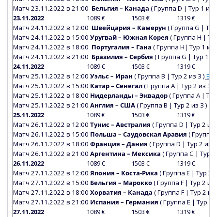
Матч 23.11.2022 в 21:00
Бельгия – Канада
(
Группа
D
|
Тур 1 из 3
23.11.2022
1089 €
1503 €
1319 €
Матч 24.11.2022 в 12:00
Швейцария – Камерун
(
Группа
G
|
Тур 
Матч 24.11.2022 в 15:00
Уругвай
– Южная Корея
(
Группа Н
|
Тур
Матч 24.11.2022 в 18:00
Португалия – Гана
(
Группа Н
|
Тур 1 из 
Матч 24.11.2022 в 21:00
Бразилия – Сербия
(
Группа
G
|
Тур 1 из
24.11.2022
1089 €
1503 €
1319 €
Матч
25
.11.2022 в 12:00
Уэльс – Иран
(
Группа В
|
Тур 2 из 3 )
БИ
Матч
25
.11.2022 в 15:00
Катар
– Сенегал
(
Группа А
|
Тур 2 из 3 )
Матч
25
.11.2022 в 18:00
Нидерланды – Эквадор
(
Группа А
|
Тур
Матч
25
.11.2022 в 21:00
Англия – США
(
Группа В
|
Тур 2 из 3 )
БИ
25.11.2022
1089 €
1503 €
1319 €
Матч 26.11.2022 в 12:00
Тунис – Австралия
(
Группа
D
|
Тур 2 из 
Матч 26.11.2022 в 15:00
Польша
– Саудовская Аравия
(
Группа
Матч 26.11.2022 в 18:00
Франция – Дания
(
Группа
D
|
Тур 2 из 3
Матч 26.11.2022 в 21:00
Аргентина – Мексика
(
Группа С
|
Тур 2
26.11.2022
1089 €
1503 €
1319 €
Матч 27.11.2022 в 12:00
Япония
– Коста-Рика
(
Группа Е
|
Тур
2
и
Матч 27.11.2022 в 15:00
Бельгия – Марокко
(
Группа
F
|
Тур
2
из 
Матч 27.11.2022 в 18:00
Хорватия
– Канада
(
Группа
F
|
Тур
2
из 
Матч 27.11.2022 в 21:00
Испания – Германия
(
Группа
E
|
Тур
2
и
27.11.2022
1089 €
1503 €
1319 €