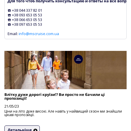
Для того чтоб получить консультацию и ответы на все вопро
☎️ +38 044 337 82 01
☎️ +38 093 653 05 53
☎️ +38 066 653 05 53
☎️ +38 097 653 05 53
Email:
info@mscruise.com.ua
Влітку дуже дорогі круїзи!? Ви просто не бачили ці
пропозиції!
21/05/23
Ціни на літо дуже високі. Але навіть у найвищий сезон ми знайшли
цікаві пропозиції.
Детальніше