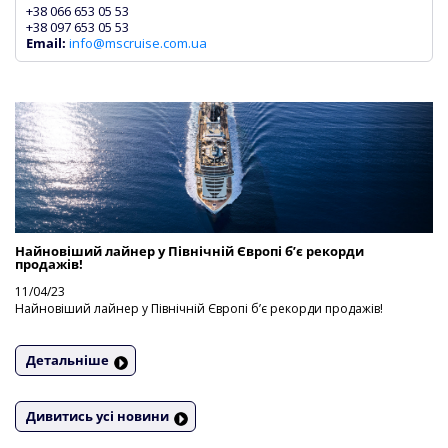
+38 066 653 05 53
+38 097 653 05 53
Email:
info@mscruise.com.ua
Найновіший лайнер у Північній Європі б’є рекорди
продажів!
11/04/23
Найновіший лайнер у Північній Європі б’є рекорди продажів!
Детальніше
Дивитись усі новини