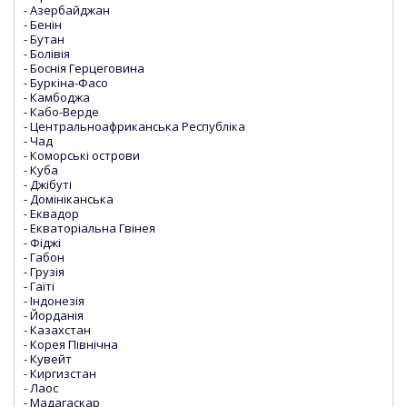
- Азербайджан
- Бенін
- Бутан
- Болівія
- Боснія Герцеговина
- Буркіна-Фасо
- Камбоджа
- Кабо-Верде
- Центральноафриканська Республіка
- Чад
- Коморські острови
- Куба
- Джібуті
- Домініканська
- Еквадор
- Екваторіальна Гвінея
- Фіджі
- Габон
- Грузія
- Гаїті
- Індонезія
- Йорданія
- Казахстан
- Корея Північна
- Кувейт
- Киргизстан
- Лаос
- Мадагаскар