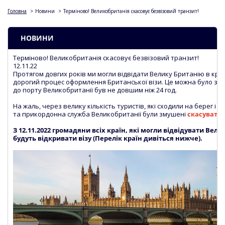
Головна
>
Новини
>
Терміново! Великобританія скасовує безвізовий транзит!
НОВИНИ
Терміново! Великобританія скасовує безвізовий транзит!
12.11.22
Протягом довгих років ми могли відвідати Велику Британію в круїз
дорогий процес оформлення Британської візи. Це можна було зроби
до порту Великобританії був не довшим ніж 24 год.
На жаль, через велику кількість туристів, які сходили на берег і 
та прикордонна служба Великобританії були змушені
скасувати 
З 12.11.2022 громадяни всіх країн, які могли відвідувати Вел
будуть відкривати візу (Перелік країн дивіться нижче).