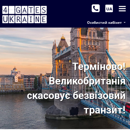
UA
Особистий кабінет
Терміново!
Великобританія
скасовує безвізовий
транзит!