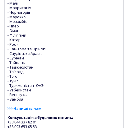
- Малі
- Мавританія
- Чорногорія
- Марокко
- Мозамбік
- Нігер
- Оман
- Філіппіни
- Катар
- Росія
- Сан-Томе та Прінсіпі
- Саудівська Аравія
- Сурінам
- Тайвань
- Таджикистан
- Таїланд
- Того
- Туніс
- Туркменістан- ОАЭ
- Узбекистан
- Венесуэла
- Замбия
>>>Напишіть нам
Консультація з будь-яких питань:
+38 044 337 82 01
+38 093 653 05 53