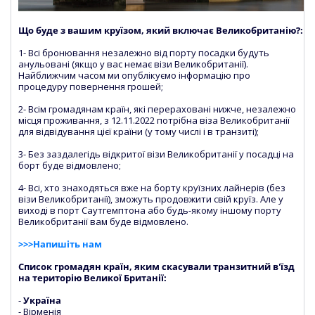
Що буде з вашим круїзом, який включає Великобританію?:
1- Всі бронювання незалежно від порту посадки будуть
анульовані (якщо у вас немає візи Великобританії).
Найближчим часом ми опублікуємо інформацію про
процедуру повернення грошей;
2- Всім громадянам країн, які перераховані нижче, незалежно
місця проживання, з 12.11.2022 потрібна віза Великобританії
для відвідування цієї країни (у тому числі і в транзиті);
3- Без заздалегідь відкритої візи Великобританії у посадці на
борт буде відмовлено;
4- Всі, хто знаходяться вже на борту круїзних лайнерів (без
візи Великобританії), зможуть продовжити свій круїз. Але у
виході в порт Саутгемптона або будь-якому іншому порту
Великобританії вам буде відмовлено.
>>>Напишіть нам
Список громадян країн, яким скасували транзитний в'їзд
на територію Великої Британії:
-
Україна
- Вірменія