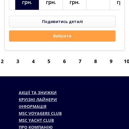
грн.
грн.
грн.
грн.
Подивитись деталі
Вибрати
rent)
2
3
4
5
6
7
8
9
1
АКЦІЇ ТА ЗНИЖКИ
КРУІЗНІ ЛАЙНЕРИ
ІНФОРМАЦІЯ
MSC VOYAGERS CLUB
MSC YACHT CLUB
ПРО КОМПАНІЮ