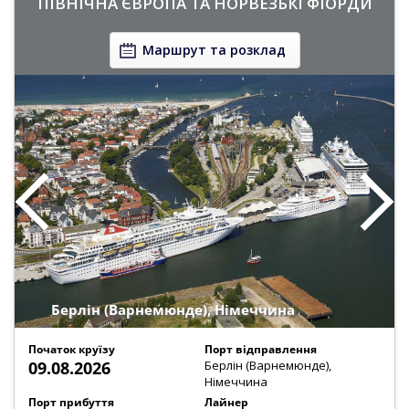
ПІВНІЧНА ЄВРОПА ТА НОРВЕЗЬКІ ФІОРДИ
Маршрут та розклад
Берлін (Варнемюнде), Німеччина
Початок круїзу
Порт відправлення
09.08.2026
Берлін (Варнемюнде),
Німеччина
Порт прибуття
Лайнер