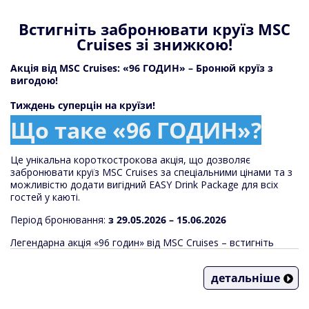
Встигніть забронювати круїз MSC
Cruises зі знижкою!
Акція від MSC Cruises: «96 ГОДИН» – Бронюй круїз з
вигодою!
Тиждень суперцін на круїзи!
Що таке «96 ГОДИН»?
Це унікальна короткострокова акція, що дозволяє
забронювати круїз MSC Cruises за спеціальними цінами та з
можливістю додати вигідний EASY Drink Package для всіх
гостей у каюті.
Період бронювання:
з 29.05.2026 – 15.06.2026
Легендарна акція «96 годин» від MSC Cruises – встигніть
забронювати кращі круїзи 2026 по супертарифам, у тому
числі з включеними пакетами напоїв: безалкогольним або
детальніше
Easy Package .
Обирайте тариф та бронюйте подорож