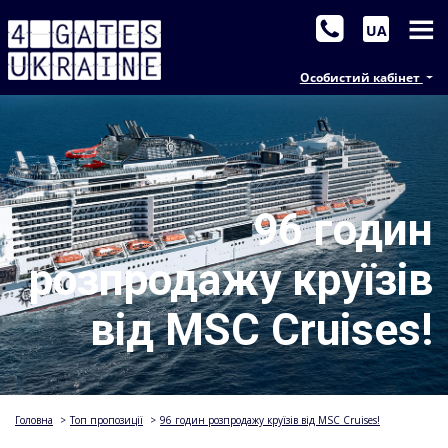
UA
Особистий кабінет
96 годин
розпродажу круїзів
від MSC Cruises!
Головна
>
Топ пропозиції
>
96 годин розпродажу круїзів від MSC Cruises!