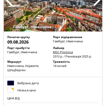
обмежена!
>>>Написати нам
Також Ви можете забронювати круїз на нашому сайті:
Гамбург, Німеччина
Початок круїзу
Порт відправлення
09.08.2026
Гамбург, Німеччина
Або отримати всю детальну інформацію про акцію у
Порт прибуття
Лайнер
наших менеджерів:
Гамбург, Німеччина
MSC Preziosa
2013 р. / Реновація 2025 р.
☎️
+38 044 337 82 01
Маршрут
Тривалість
☎️
+38 093 653 05 53
Німеччина, Норвегія,
14 ночей
☎️
+38 066 653 05 53
Шпіцберген
☎️
+38 097 653 05 53
Email:
info@mscruise.com.ua
Вибрана дата
Низька ціна
ЦІНА
ВІД