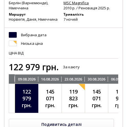
Берлін (Варнемюнде),
MSC Magnifica
Німеччина
2010 р. / Реновація 2025 р.
Маршрут
Тривалість
Норвегія, Данія, Німеччина
7 ночей
Вибрана дата
Низька ціна
ЦІНА
ВІД
122 979
грн.
За каюту
09.08.2026
16.08.2026
23.08.2026
30.08.2026
06.09.202
122
145
119
145
101
979
071
823
071
939
грн.
грн.
грн.
грн.
грн.
Подивитись деталі