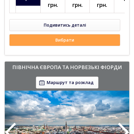
-
НЕ ДОЗВОЛЕНО:
поєднання з іншими акціями чи знижками.
грн.
грн.
грн.
Подивитись деталі
Вибрати
Чому обирають MSC Cruises з Four Gates Group?
- Лідер круїзного ринку що надає послуги від круїзних
експертів.
ПІВНІЧНА ЄВРОПА ТА НОРВЕЗЬКІ ФІОРДИ
- Новітній флот, високий рівень сервісу та широкий вибір
маршрутів.
Маршрут та розклад
- Офіційний український сервіс підтримки, консультації та
супровід 24/7.
- Гарантія найкращої ціни від MSC Cruises.
Як забронювати круїз за акцією «96 ГОДИН»?
- Оберіть круїз на сайті
mscruise.com.ua
- Уточнюйте умови у вашого круїзного консультанта.
- Поспішайте – кількість
акційних кают