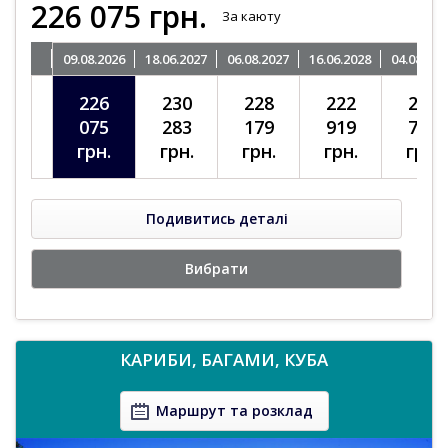
226 075
грн.
За каюту
09.08.2026
18.06.2027
06.08.2027
16.06.2028
04.08.202
226
230
228
222
218
075
283
179
919
711
грн.
грн.
грн.
грн.
грн.
Подивитись деталі
Вибрати
КАРИБИ, БАГАМИ, КУБА
Маршрут та розклад