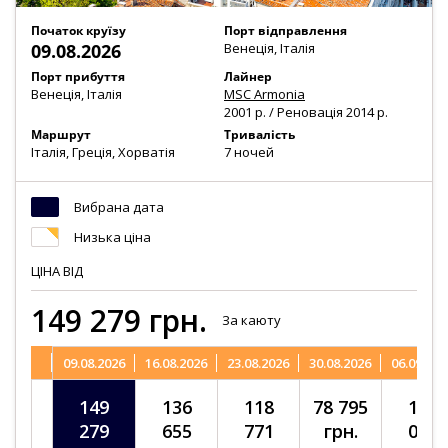
Початок круїзу
Порт відправлення
09.08.2026
Венеція, Італія
Порт прибуття
Лайнер
Венеція, Італія
MSC Armonia
2001 р. / Реновація 2014 р.
Маршрут
Тривалість
Італія, Греція, Хорватія
7 ночей
Вибрана дата
Низька ціна
ЦІНА
ВІД
149 279
грн.
За каюту
09.08.2026
16.08.2026
23.08.2026
30.08.2026
06.09.202
149
136
118
78 795
105
279
655
771
грн.
095