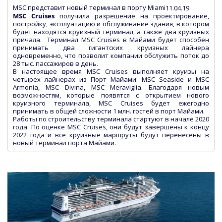
MSC представит новый терминал в порту Miami
11.04.19
MSC Cruises
получила разрешение на проектирование,
постройку, эксплуатацию и обслуживание здания, в котором
будет находятся круизный терминал, а также два круизных
причала. Терминал MSC Cruises в Майами будет способен
принимать два гигантских круизных лайнера
одновременно, что позволит компании обслужить поток до
28 тыс. пассажиров в день.
В настоящее время MSC Cruises выполняет круизы на
четырех лайнерах из Порт Майами: MSC Seaside и MSC
Armonia, MSC Divina, MSC Meraviglia. Благодаря новым
возможностям, которые появятся с открытием нового
круизного терминала, MSC Cruises будет ежегодно
принимать в общей сложности 1 млн. гостей в порт Майами.
Работы по строительству терминала стартуют в начале 2020
года. По оценке MSC Cruises, они будут завершены к концу
2022 года и все круизные маршруты будут перенесены в
новый терминал порта Майами.