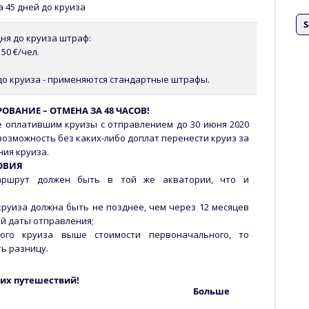
а 45 дней до круиза
S
дня до круиза штраф:
50 €/чел.
до круиза - применяются стандартные штрафы.
ОВАНИЕ – ОТМЕНА ЗА 48 ЧАСОВ!
е оплатившим круизы с отправлением до 30 июня 2020
возможность без каких-либо доплат перенести круиз за
ния круиза.
ОВИЯ
маршрут должен быть в той же акватории, что и
круиза должна быть не позднее, чем через 12 месяцев
й даты отправления;
вого круиза выше стоимости первоначального, то
ь разницу.
ких путешествий!
льше