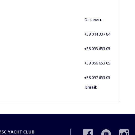
ались
4 337 84
3 653 05
6 653 05
7 653 05
ail:
MSC YACHT CLUB