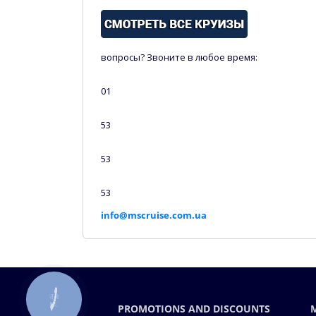
Ост
вопросы? Звоните в любое время:
+38 04
01
+38 09
53
+38 06
53
+38 09
53
Em
info@mscruise.com.ua
PROMOTIONS AND DISCOUNTS