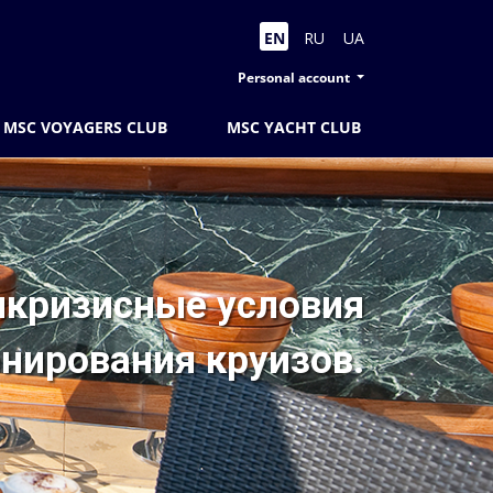
EN
RU
UA
Personal account
MSC VOYAGERS CLUB
MSC YACHT CLUB
икризисные условия
нирования круизов.