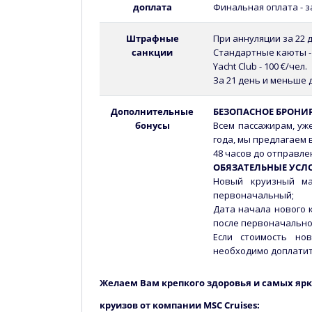
доплата
Финальная оплата - з
Штрафные
При аннуляции за 22 
санкции
Стандартные каюты - 
Yacht Club - 100 €/чел.
За 21 день и меньше 
Дополнительные
БЕЗОПАСНОЕ БРОНИР
бонусы
Всем пассажирам, уж
года, мы предлагаем 
48 часов до отправле
ОБЯЗАТЕЛЬНЫЕ УСЛ
Новый круизный 
первоначальный;
Дата начала нового 
после первоначально
Если стоимость но
необходимо доплатит
Желаем Вам крепкого здоровья и самых яр
Бо
круизов от компании MSC Cruises: