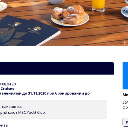
.
08.04.20
Cruises
авлениями до 31.11.2020 при бронировании до
Ме
26/
ртные каюты.
Ос
орий кают MSC Yacht Club.
D
руиза