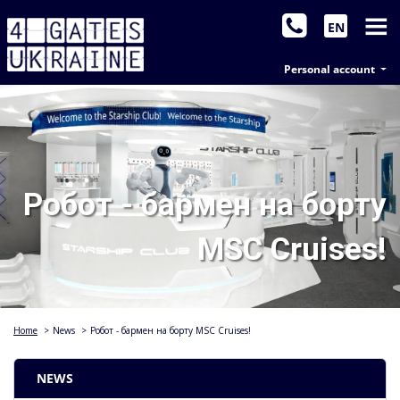
EN
Personal account
Робот - бармен на борту
MSC Cruises!
Home
>
News
>
Робот - бармен на борту MSC Cruises!
NEWS