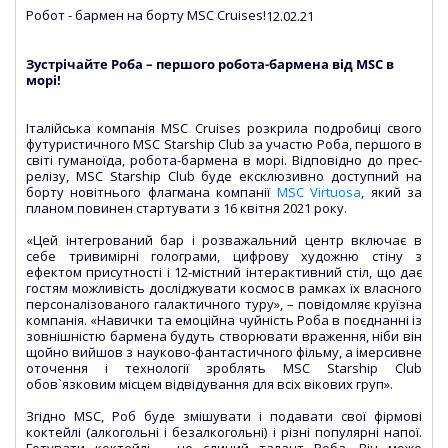
Робот - бармен на борту MSC Cruises!
12.02.21
Зустрічайте Роба – першого робота-бармена від MSC в
морі!
Італійська компанія MSC Cruises розкрила подробиці свого
футуристичного MSC Starship Club за участю Роба, першого в
світі гуманоїда, робота-бармена в морі. Відповідно до прес-
релізу, MSC Starship Club буде ексклюзивно доступний на
борту новітнього флагмана компанії
MSC Virtuosa
, який за
планом повинен стартувати з 16 квітня 2021 року.
«Цей інтегрований бар і розважальний центр включає в
себе тривимірні голограми, цифрову художню стіну з
ефектом присутності і 12-містний інтерактивний стіл, що дає
гостям можливість досліджувати космос в рамках їх власного
персоналізованого галактичного туру», – повідомляє круїзна
компанія. «Навички та емоційна чуйність Роба в поєднанні із
зовнішністю бармена будуть створювати враження, ніби він
щойно вийшов з науково-фантастичного фільму, а імерсивне
оточення і технології зроблять MSC Starship Club
обов`язковим місцем відвідування для всіх вікових груп».
Згідно MSC, Роб буде змішувати і подавати свої фірмові
коктейлі (алкогольні і безалкогольні) і різні популярні напої.