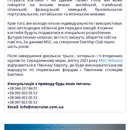
Готувати коктейлі – не єдиний талант Роба. Він може
говорити на восьми мовах: англійській, італійській,
іспанській, французькій, німецькій, бразильською
португальською, китайською та японською мовами.
Крім того, він володіє чіткою індивідуальністю і використовує
своє світлодіодне обличчя для передачі емоцій. Космічні
коктейлі будуть подаватися в спеціально розроблених
футуристичних келихах, які гості зможуть зберегти собі на
пам`ять.За даними MSC, на створення Starship Club пішло
шість років.
Після завершення декількох трьох-, чотирьох- і п`ятиденних
круїзів по Середземному морю, влітку 2021 року
MSC Virtuosa
відправиться в Північну Європу, де буде виконувати казкові
маршрути по Норвезьким фіордам і Північним столицям
Балтики.
Консультація з приводу будь яких питань:
+38 044 337 84 01
+38 093 653 05 53
+38 066 653 05 53
+38 097 653 05 53
Email: info@mscruise.com.ua