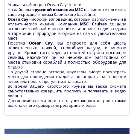
Уникальный остров Ocean Cay
10.10.18
На лайнеры
круизной компании MSC
вы сможете посетить
самые красивые пляжы
Карибского бассейна.
Ocean Cay
- морской заповедник, который расположенный в
MSC Cruises
создала
Атлантическом океане. Компания
экологический рай и исключительное место для отдыха
в гармонии с природой в одном из самых удивительных
мест.
Посетив
Ocean
Cay,
вы откроете для себя шесть
великолепных пляжей,
спокойную лагуну, и многое
другое. Кроме того, один из пляжей острова посвящен
семьям, находится он на небольшом расстоянии от
места стыковки кораблей и полностью оборудован для
отдыха.
На другой стороне острова, круизеры смогут посмотреть
места для проведения свадьбы, позагорать на северном
пляже или просто прогуляться на закате.
Во время Вашего Карибского круиза вы также сможете
самостоятельно совершить прогулку и поплавать в водах
океана
Достопримечательности этого уникального острова также
включают его приморские рестораны и бары.
.