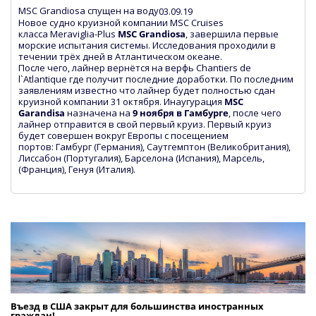
MSC Grandiosa спущен на воду
03.09.19
Новое судно круизной компании MSC Cruises
класса Meraviglia-Plus
MSC Grandiosa
, завершила первые
морские испытания системы. Исследования проходили в
течении трёх дней в Атлантическом океане.
После чего, лайнер вернётся на верфь Chantiers de
l`Atlantique где получит последние доработки. По последним
заявлениям известно что лайнер будет полностью сдан
круизной компании 31 октября. Инаугурация
MSC
Garandisa
назначена на
9 ноября в Гамбурге
, после чего
лайнер отправится в свой первый круиз. Первый круиз
будет совершен вокруг Европы с посещением
портов: Гамбург (Германия), Саутгемптон (Великобритания),
Лиссабон (Португалия), Барселона (Испания), Марсель,
(Франция), Генуя (Италия).
Въезд в США закрыт для большинства иностранных
граждан!