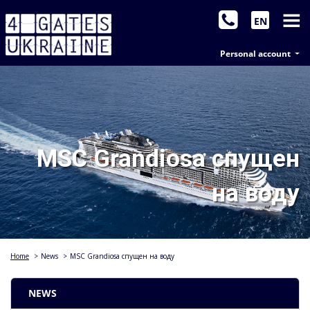
EN
Personal account
MSC Grandiosa спущен
на воду
Home
>
News
>
MSC Grandiosa спущен на воду
NEWS