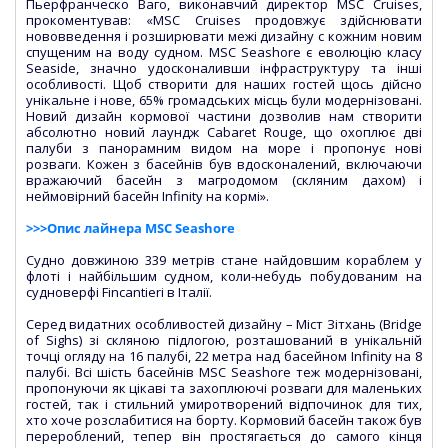
Пьерфранческо Ваго, виконавчий директор MSC Cruises,
прокоментував: «MSC Cruises продовжує здійснювати
нововведення і розширювати межі дизайну c кожним новим
спущеним на воду судном. MSC Seashore є еволюцію класу
Seaside, значно удосконаливши інфраструктуру та інші
особливості. Щоб створити для наших гостей щось дійсно
унікальне і нове, 65% громадських місць були модернізовані.
Новий дизайн кормової частини дозволив нам створити
абсолютно новий лаундж Cabaret Rouge, що охоплює дві
палуби з панорамним видом на море і пропонує нові
розваги. Кожен з басейнів був вдосконалений, включаючи
вражаючий басейн з магродомом (скляним дахом) і
неймовірний басейн Infinity на кормі».
>>>Опис лайнера MSC Seashore
Судно довжиною 339 метрів стане найдовшим кораблем у
флоті і найбільшим судном, коли-небудь побудованим на
судноверфі Fincantieri в Італії.
Серед видатних особливостей дизайну – Міст Зітхань (Bridge
of Sighs) зі скляною підлогою, розташований в унікальній
точці огляду на 16 палубі, 22 метра над басейном Infinity на 8
палубі. Всі шість басейнів MSC Seashore теж модернізовані,
пропонуючи як цікаві та захоплюючі розваги для маленьких
гостей, так і стильний умиротворений відпочинок для тих,
хто хоче розслабитися на борту. Кормовий басейн також був
перероблений, тепер він простягається до самого кінця