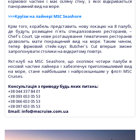
кормової частині і має скляну стіну, з якої відкривається
панорамний вид на море.
>>>Круїзи на лайнері MSC Seashore
Крім того, корабель представить нову локацію на 8 палубі,
де будуть розміщені п`ять спеціалізованих ресторанів, –
Chef`s Court. Це нове розташування тематичних ресторанів
дозволить мати покращений вид на море. Таким чином,
тепер фірмовий стейк-хаус Butcher`s Cut вперше зможе
запропонувати столики на відкритому повітрі.
Яхт-клуб на MSC Seashore, що охоплює чотири палуби в
носовій частині лайнера і забезпечує приголомшливий вид
на море, стане найбільшим і найрозкішнішим у флоті MSC
Cruises.
Консультація з приводу будь яких питань:
+38 044 337 84 01
+38 093 653 05 53
+38 066 653 05 53
+38 097 653 05 53
Email: info@mscruise.com.ua