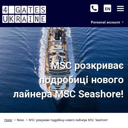
EN
Personal account
MSC розкриває
подробиці нового
лайнера MSC Seashore!
Home
>
News
>
MSC розкриває подробиці нового лайнера MSC Seashore!